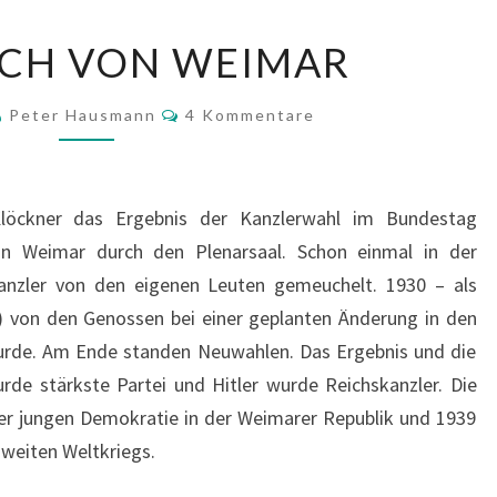
EIN
UCH VON WEIMAR
HAUCH
VON
Kommentare
Peter Hausmann
4 Kommentare
WEIMAR
 Klöckner das Ergebnis der Kanzlerwahl im Bundestag
n Weimar durch den Plenarsaal. Schon einmal in der
anzler von den eigenen Leuten gemeuchelt. 1930 – als
) von den Genossen bei einer geplanten Änderung in den
wurde. Am Ende standen Neuwahlen. Das Ergebnis und die
de stärkste Partei und Hitler wurde Reichskanzler. Die
der jungen Demokratie in der Weimarer Republik und 1939
weiten Weltkriegs.