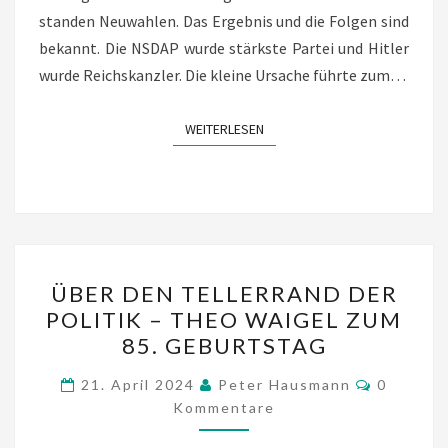
standen Neuwahlen. Das Ergebnis und die Folgen sind
bekannt. Die NSDAP wurde stärkste Partei und Hitler
wurde Reichskanzler. Die kleine Ursache führte zum…
WEITERLESEN
WEITERLESEN
ÜBER
ÜBER DEN TELLERRAND DER
DEN
POLITIK – THEO WAIGEL ZUM
TELLERRAND
85. GEBURTSTAG
DER
POLITIK
Komment
21. April 2024
Peter Hausmann
0
–
Kommentare
THEO