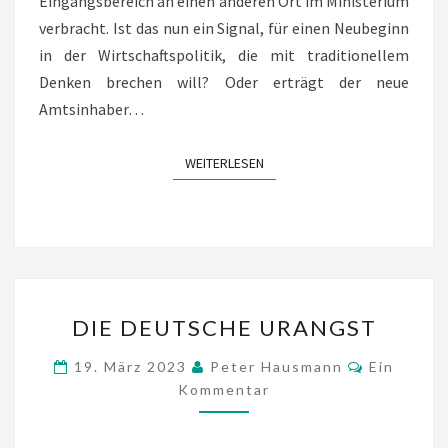
Eingangsbereich an einen anderen Ort im Ministerium
verbracht. Ist das nun ein Signal, für einen Neubeginn
in der Wirtschaftspolitik, die mit traditionellem
Denken brechen will? Oder erträgt der neue
Amtsinhaber…
WEITERLESEN
WEITERLESEN
DIE
DIE DEUTSCHE URANGST
DEUTSCHE
URANGST
Kommenta
19. März 2023
Peter Hausmann
Ein
Kommentar