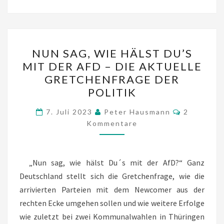
NUN
NUN SAG, WIE HÄLST DU’S
SAG,
MIT DER AFD – DIE AKTUELLE
WIE
GRETCHENFRAGE DER
HÄLST
POLITIK
DU’S
Kommenta
MIT
7. Juli 2023
Peter Hausmann
2
Kommentare
DER
AFD
–
„Nun sag, wie hälst Du´s mit der AfD?“ Ganz
DIE
Deutschland stellt sich die Gretchenfrage, wie die
AKTUELLE
arrivierten Parteien mit dem Newcomer aus der
GRETCHENFRAGE
rechten Ecke umgehen sollen und wie weitere Erfolge
DER
wie zuletzt bei zwei Kommunalwahlen in Thüringen
POLITIK