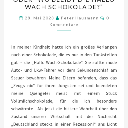
ECONOMY
WACH SCHOKOLADE?”
STUPID”
ODER
Kommenta
28. Mai 2023
Peter Hausmann
0
“WO
Kommentare
BLEIBT
DIE
In meiner Kindheit hatte ich ein großes Verlangen
HALLO
nach einer Schokolade, die es nur in den Tankstellen
WACH
gab – die „Hallo Wach-Schokolade“. Sie sollte müde
SCHOKOLADE?”
Auto- und Lkw-Fahrer vor dem Sekundenschlaf am
Steuer bewahren. Meine Eltern befanden, dass das
„Zeugs nix“ für ihren Jüngsten sei und beendeten
meine Quengelei meist mit einem Stück
Vollmilchschokolade, für die ich besonders
schwärmte. Als jetzt die bittere Wahrheit über den
Zustand unserer Wirtschaft mit der Nachricht
„Deutschland steckt in einer Rezession!“ ans Licht