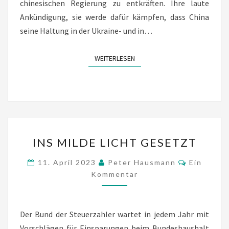
chinesischen Regierung zu entkräften. Ihre laute
Ankündigung, sie werde dafür kämpfen, dass China
seine Haltung in der Ukraine- und in…
WEITERLESEN
WEITERLESEN
INS
INS MILDE LICHT GESETZT
MILDE
LICHT
Kommenta
11. April 2023
Peter Hausmann
Ein
GESETZT
Kommentar
Der Bund der Steuerzahler wartet in jedem Jahr mit
Vorschlägen für Einsparungen beim Bundeshaushalt