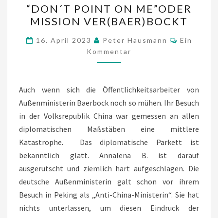
“DON´T POINT ON ME”ODER
´T
MISSION VER(BAER)BOCKT
POINT
ON
Kommenta
16. April 2023
Peter Hausmann
Ein
ME”ODER
Kommentar
MISSION
VER(BAER)BOCKT
Auch wenn sich die Öffentlichkeitsarbeiter von
Außenministerin Baerbock noch so mühen. Ihr Besuch
in der Volksrepublik China war gemessen an allen
diplomatischen Maßstäben eine mittlere
Katastrophe. Das diplomatische Parkett ist
bekanntlich glatt. Annalena B. ist darauf
ausgerutscht und ziemlich hart aufgeschlagen. Die
deutsche Außenministerin galt schon vor ihrem
Besuch in Peking als „Anti-China-Ministerin“. Sie hat
nichts unterlassen, um diesen Eindruck der