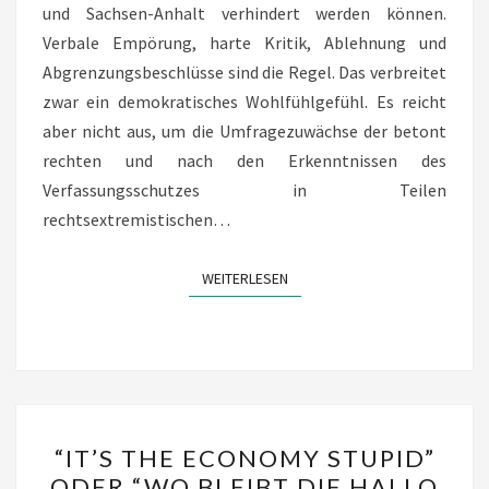
und Sachsen-Anhalt verhindert werden können.
Verbale Empörung, harte Kritik, Ablehnung und
Abgrenzungsbeschlüsse sind die Regel. Das verbreitet
zwar ein demokratisches Wohlfühlgefühl. Es reicht
aber nicht aus, um die Umfragezuwächse der betont
rechten und nach den Erkenntnissen des
Verfassungsschutzes in Teilen
rechtsextremistischen…
WEITERLESEN
WEITERLESEN
“IT’S
“IT’S THE ECONOMY STUPID”
THE
ODER “WO BLEIBT DIE HALLO