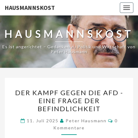
HAUSMANNSKOST
Togg
navig
HAUSMANNSKOST
Es ist angerichtet – Gedanken zu Politik und Wirtschaft von
Peter Hausmann
DER
DER KAMPF GEGEN DIE AFD -
KAMPF
EINE FRAGE DER
GEGEN
BEFINDLICHKEIT
DIE
AFD
Kommenta
11. Juli 2025
Peter Hausmann
0
-
Kommentare
EINE