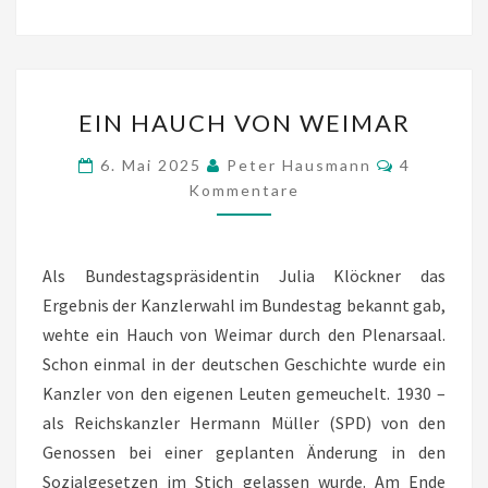
EIN
EIN HAUCH VON WEIMAR
HAUCH
VON
Kommenta
6. Mai 2025
Peter Hausmann
4
WEIMAR
Kommentare
Als Bundestagspräsidentin Julia Klöckner das
Ergebnis der Kanzlerwahl im Bundestag bekannt gab,
wehte ein Hauch von Weimar durch den Plenarsaal.
Schon einmal in der deutschen Geschichte wurde ein
Kanzler von den eigenen Leuten gemeuchelt. 1930 –
als Reichskanzler Hermann Müller (SPD) von den
Genossen bei einer geplanten Änderung in den
Sozialgesetzen im Stich gelassen wurde. Am Ende