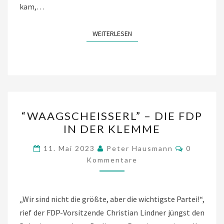
kam,…
WEITERLESEN
WEITERLESEN
“WAAGSCHEISSERL”
“WAAGSCHEISSERL” – DIE FDP
–
IN DER KLEMME
DIE
FDP
Kommenta
11. Mai 2023
Peter Hausmann
0
IN
Kommentare
DER
KLEMME
„Wir sind nicht die größte, aber die wichtigste Partei!“,
rief der FDP-Vorsitzende Christian Lindner jüngst den