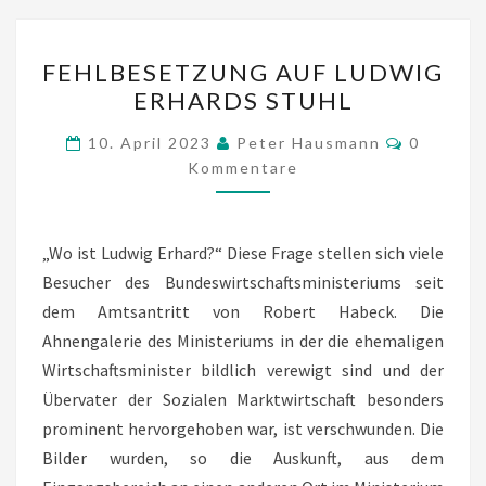
FEHLBESETZUNG
FEHLBESETZUNG AUF LUDWIG
AUF
ERHARDS STUHL
LUDWIG
ERHARDS
Komment
10. April 2023
Peter Hausmann
0
STUHL
Kommentare
„Wo ist Ludwig Erhard?“ Diese Frage stellen sich viele
Besucher des Bundeswirtschaftsministeriums seit
dem Amtsantritt von Robert Habeck. Die
Ahnengalerie des Ministeriums in der die ehemaligen
Wirtschaftsminister bildlich verewigt sind und der
Übervater der Sozialen Marktwirtschaft besonders
prominent hervorgehoben war, ist verschwunden. Die
Bilder wurden, so die Auskunft, aus dem