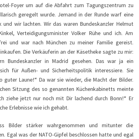
otel-Foyer um auf die Abfahrt zum Tagungszentrum zu
llarisch geregelt wurde. Jemand in der Runde warf eine
k und wir lachten. Wir das waren Bundeskanzler Helmut
inkel, Verteidigungsminister Volker Rühe und ich. Am
rei und war nach München zu meiner Familie gereist.
nkaufen. Die Verkäuferin an der Käsetheke sagte zu mir:
rn Bundeskanzler in Madrid gesehen. Das war ja ein
ich für Außen- und Sicherheitspolitik interessiere. Sie
o guter Laune!“ Da war sie wieder, die Macht der Bilder.
ichen Sitzung des so genannten Küchenkabinetts meinte
ch ziehe jetzt nur noch mit Dir lachend durch Bonn!“ Er
he Erlebnisse wie ich gehabt.
ass Bilder stärker wahrgenommen und mitunter die
n. Egal was der NATO-Gipfel beschlossen hatte und egal