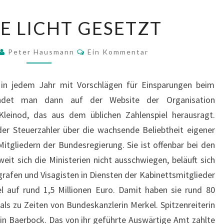
INS
DE LICHT GESETZT
MILDE
LICHT
Kommentare
Peter Hausmann
Ein Kommentar
GESETZT
 in jedem Jahr mit Vorschlägen für Einsparungen beim
findet man dann auf der Website der Organisation
 Kleinod, das aus dem üblichen Zahlenspiel herausragt.
der Steuerzahler über die wachsende Beliebtheit eigener
itgliedern der Bundesregierung. Sie ist offenbar bei den
eit sich die Ministerien nicht ausschwiegen, beläuft sich
afen und Visagisten in Diensten der Kabinettsmitglieder
l auf rund 1,5 Millionen Euro. Damit haben sie rund 80
ls zu Zeiten von Bundeskanzlerin Merkel. Spitzenreiterin
in Baerbock. Das von ihr geführte Auswärtige Amt zahlte