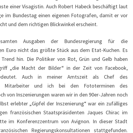
nste einer Visagistin. Auch Robert Habeck beschäftigt laut
age im Bundestag einen eigenen Fotografen, damit er vor
cht und dem richtigen Blickwinkel erscheint.
samten Ausgaben der Bundesregierung für die
ionen Euro nicht das größte Stück aus dem Etat-Kuchen. Es
 Trend hin. Die Politiker von Rot, Grün und Gelb haben
griff „die Macht der Bilder“ in der Zeit von Facebook,
edeutet. Auch in meiner Amtszeit als Chef des
e Mitarbeiter und ich bei den Fototerminen des
och von Inszenierungen waren wir in den 90er-Jahren noch
lbst erlebter „Gipfel der Inszenierung“ war ein zufälliges
en französischen Staatspräsidenten Jaques Chirac im
ette im Konferenzzentrum von Avignon. In dieser Stadt
französischen Regierungskonsultationen stattgefunden.