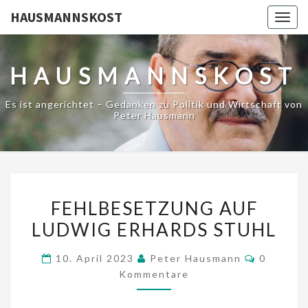
HAUSMANNSKOST
Togg
navig
HAUSMANNSKOST
Es ist angerichtet – Gedanken zu Politik und Wirtschaft von
Peter Hausmann
FEHLBESETZUNG
FEHLBESETZUNG AUF
AUF
LUDWIG ERHARDS STUHL
LUDWIG
ERHARDS
Komment
10. April 2023
Peter Hausmann
0
STUHL
Kommentare