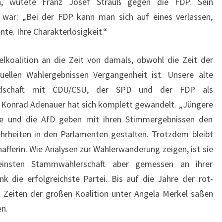
en, wütete Franz Josef Strauß gegen die FDP. Sein
t war: „Bei der FDP kann man sich auf eines verlassen,
te. Ihre Charakterlosigkeit.“
elkoalition an die Zeit von damals, obwohl die Zeit der
ellen Wahlergebnissen Vergangenheit ist. Unsere alte
nlandschaft mit CDU/CSU, der SPD und der FDP als
 Konrad Adenauer hat sich komplett gewandelt. „Jüngere
nke und die AfD geben mit ihren Stimmergebnissen den
ehrheiten in den Parlamenten gestalten. Trotzdem bleibt
afferin. Wie Analysen zur Wählerwanderung zeigen, ist sie
einsten Stammwählerschaft aber gemessen an ihrer
k die erfolgreichste Partei. Bis auf die Jahre der rot-
 Zeiten der großen Koalition unter Angela Merkel saßen
en.