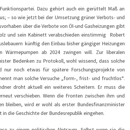
 Funktionspartei. Dazu gehört auch ein gerüttelt Maß an
s; – so wie jetzt bei der Umsetzung grüner Verbots- und
vorhaben über die Verbote von Öl-und Gasheizungen gibt
cholz und sein Kabinett verabschieden einstimmig Robert
slebauern künftig den Einbau bisher gängiger Heizungen
n Wärmepumpen ab 2024 zwingen will. Zur liberalen
ister Bedenken zu Protokoll, wohl wissend, dass solche
d nur noch etwas für spätere Forschungsprojekte von
 nennt man solche Versuche „form-, frist- und fruchtlos“.
dner droht aktuell ein weiteres Scheitern. Er muss die
erneut verschieben. Wenn die Fronten zwischen ihm und
en bleiben, wird er wohl als erster Bundesfinanzminister
 in die Geschichte der Bundesrepublik eingehen.
ase zu einem politischen Alptraum. Selbst wenn sie die