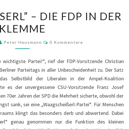
“WAAGSCHEISSERL”
ERL” – DIE FDP IN DER
–
KLEMME
DIE
FDP
Kommentare
IN
Peter Hausmann
0 Kommentare
DER
KLEMME
e wichtigste Partei!“, rief der FDP-Vorsitzende Christian
erliner Parteitags in aller Unbescheidenheit zu. Der Satz
das Selbstbild der Liberalen in der Ampel-Koalition
tte es der unvergessene CSU-Vorsitzende Franz Josef
den 70er Jahren der SPD die Mehrheit sicherte, obwohl der
längst sank, sei eine „Waagscheißerl-Partei“. Für Menschen
raums klingt das besonders derb und abwertend. Dabei
ßerl“ genau genommen nur die Funktion des kleinen