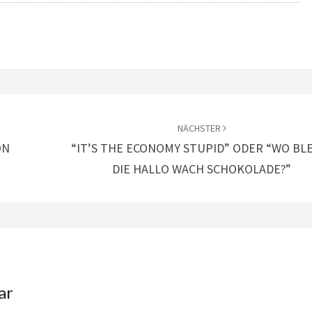
NÄCHSTER
ON
“IT’S THE ECONOMY STUPID” ODER “WO BL
DIE HALLO WACH SCHOKOLADE?”
ar