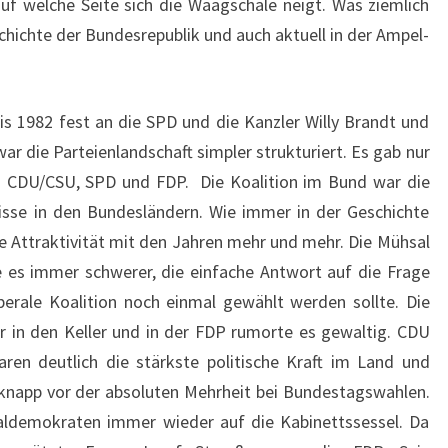
uf welche Seite sich die Waagschale neigt. Was ziemlich
schichte der Bundesrepublik und auch aktuell in der Ampel-
bis 1982 fest an die SPD und die Kanzler Willy Brandt und
 die Parteienlandschaft simpler strukturiert. Es gab nur
g: CDU/CSU, SPD und FDP. Die Koalition im Bund war die
isse in den Bundesländern. Wie immer in der Geschichte
ie Attraktivität mit den Jahren mehr und mehr. Die Mühsal
e es immer schwerer, die einfache Antwort auf die Frage
berale Koalition noch einmal gewählt werden sollte. Die
r in den Keller und in der FDP rumorte es gewaltig. CDU
ren deutlich die stärkste politische Kraft im Land und
knapp vor der absoluten Mehrheit bei Bundestagswahlen.
ialdemokraten immer wieder auf die Kabinettssessel. Da