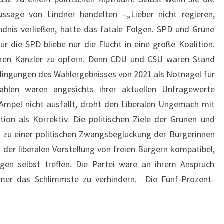
ssage von Lindner handelten –„Lieber nicht regieren,
ndnis verließen, hätte das fatale Folgen. SPD und Grüne
ür die SPD bliebe nur die Flucht in eine große Koalition.
ihren Kanzler zu opfern. Denn CDU und CSU wären Stand
edingungen des Wahlergebnisses von 2021 als Notnagel für
ahlen wären angesichts ihrer aktuellen Unfragewerte
 Ampel nicht ausfällt, droht den Liberalen Ungemach mit
ktion als Korrektiv. Die politischen Ziele der Grünen und
ch zu einer politischen Zwangsbeglückung der Bürgerinnen
t der liberalen Vorstellung von freien Bürgern kompatibel,
en selbst treffen. Die Partei wäre an ihrem Anspruch
mmer das Schlimmste zu verhindern. Die Fünf-Prozent-