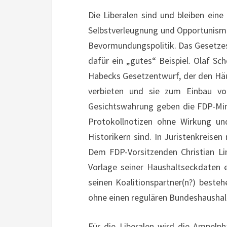
Die Liberalen sind und bleiben eine
Selbstverleugnung und Opportunismu
Bevormundungspolitik. Das Gesetzes
dafür ein „gutes“ Beispiel. Olaf S
Habecks Gesetzentwurf, der den Häu
verbieten und sie zum Einbau vo
Gesichtswahrung geben die FDP-Min
Protokollnotizen ohne Wirkung un
Historikern sind. In Juristenkreisen
Dem FDP-Vorsitzenden Christian Lin
Vorlage seiner Haushaltseckdaten 
seinen Koalitionspartner(n?) besteh
ohne einen regulären Bundeshaushalt
Für die Liberalen wird die Ampelph