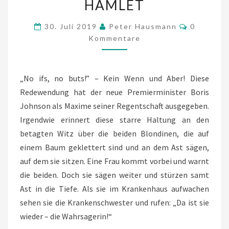
HAMLET
SCHON
WAHNSINN,
Kommenta
30. Juli 2019
Peter Hausmann
0
SO
Kommentare
HAT
ES
„No ifs, no buts!” – Kein Wenn und Aber! Diese
DOCH
Redewendung hat der neue Premierminister Boris
METHODE.“
Johnson als Maxime seiner Regentschaft ausgegeben.
WILLIAM
Irgendwie erinnert diese starre Haltung an den
SHAKESPEARE/
betagten Witz über die beiden Blondinen, die auf
HAMLET
einem Baum geklettert sind und an dem Ast sägen,
auf dem sie sitzen. Eine Frau kommt vorbei und warnt
die beiden. Doch sie sägen weiter und stürzen samt
Ast in die Tiefe. Als sie im Krankenhaus aufwachen
sehen sie die Krankenschwester und rufen: „Da ist sie
wieder – die Wahrsagerin!“