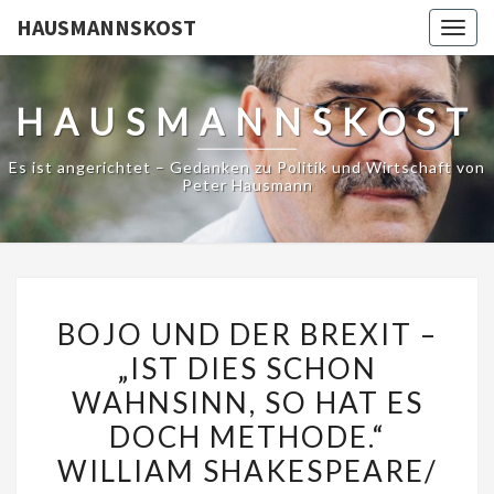
HAUSMANNSKOST
Togg
navig
HAUSMANNSKOST
Es ist angerichtet – Gedanken zu Politik und Wirtschaft von
Peter Hausmann
BOJO
BOJO UND DER BREXIT –
UND
„IST DIES SCHON
DER
WAHNSINN, SO HAT ES
BREXIT
–
DOCH METHODE.“
„IST
WILLIAM SHAKESPEARE/
DIES