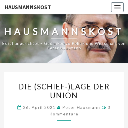
HAUSMANNSKOST
Togg
navig
HAUSMANNSKOST
Es ist angerichtet – Gedanken zu Politik und Wirtschaft von
Peter Hausmann
DIE
DIE (SCHIEF-)LAGE DER
(SCHIEF-)LAGE
UNION
DER
UNION
Komment
26. April 2021
Peter Hausmann
3
Kommentare