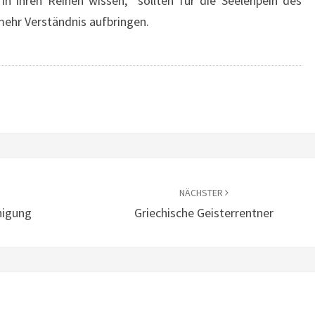
n ihren Reihen wissen, sollten für die Seelenpein des
mehr Verständnis aufbringen.
NÄCHSTER
nigung
Griechische Geisterrentner