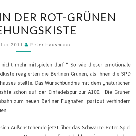
ES
 IN DER ROT-GRÜNEN
RAPPELT
EHUNGSKISTE
IN
DER
ROT-
ober 2011
Peter Hausmann
GRÜNEN
BEZIEHUNGSKISTE
h nicht mehr mitspielen darf!“ So wie dieser emotionale
dkiste reagierten die Berlinen Grünen, als Ihnen die SPD
thauses stellte. Das Wunschbündnis mit dem „natürlichen
rashte schon auf der Einfädelspur zur A100. Die Grünen
tobahn zum neuen Berliner Flughafen partout verhindern
uen.
 sich Außenstehende jetzt über das Schwarze-Peter-Spiel