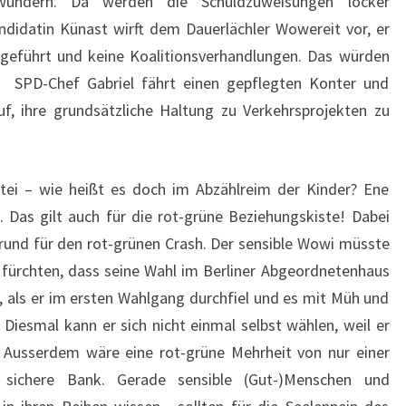
 wundern. Da werden die Schuldzuweisungen locker
ndidatin Künast wirft dem Dauerlächler Wowereit vor, er
 geführt und keine Koalitionsverhandlungen. Das würden
. SPD-Chef Gabriel fährt einen gepflegten Konter und
f, ihre grundsätzliche Haltung zu Verkehrsprojekten zu
ei – wie heißt es doch im Abzählreim der Kinder? Ene
. Das gilt auch für die rot-grüne Beziehungskiste! Dabei
rund für den rot-grünen Crash. Der sensible Wowi müsste
 fürchten, dass seine Wahl im Berliner Abgeordnetenhaus
l, als er im ersten Wahlgang durchfiel und es mit Müh und
iesmal kann er sich nicht einmal selbst wählen, weil er
. Ausserdem wäre eine rot-grüne Mehrheit von nur einer
sichere Bank. Gerade sensible (Gut-)Menschen und