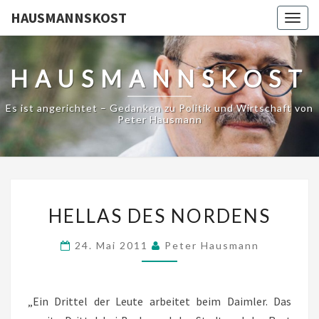
HAUSMANNSKOST
Togg
navig
HAUSMANNSKOST
Es ist angerichtet – Gedanken zu Politik und Wirtschaft von
Peter Hausmann
HELLAS
HELLAS DES NORDENS
DES
NORDENS
24. Mai 2011
Peter Hausmann
„Ein Drittel der Leute arbeitet beim Daimler. Das