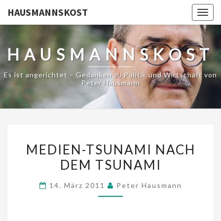
HAUSMANNSKOST
Togg
navig
HAUSMANNSKOST
Es ist angerichtet – Gedanken zu Politik und Wirtschaft von
Peter Hausmann
MEDIEN-
MEDIEN-TSUNAMI NACH
TSUNAMI
DEM TSUNAMI
NACH
DEM
14. März 2011
Peter Hausmann
TSUNAMI