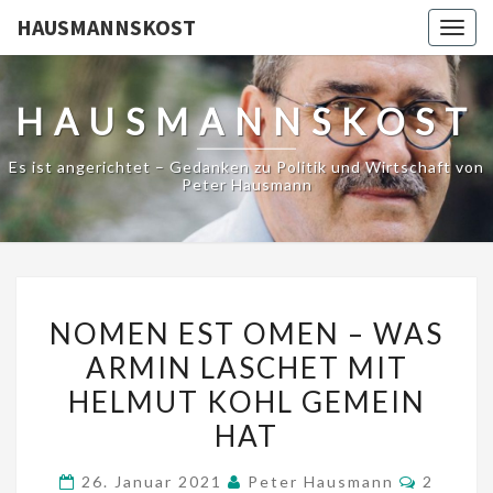
HAUSMANNSKOST
Togg
navig
HAUSMANNSKOST
Es ist angerichtet – Gedanken zu Politik und Wirtschaft von
Peter Hausmann
NOMEN
NOMEN EST OMEN – WAS
EST
ARMIN LASCHET MIT
OMEN
HELMUT KOHL GEMEIN
–
WAS
HAT
ARMIN
Kommen
26. Januar 2021
Peter Hausmann
2
LASCHET