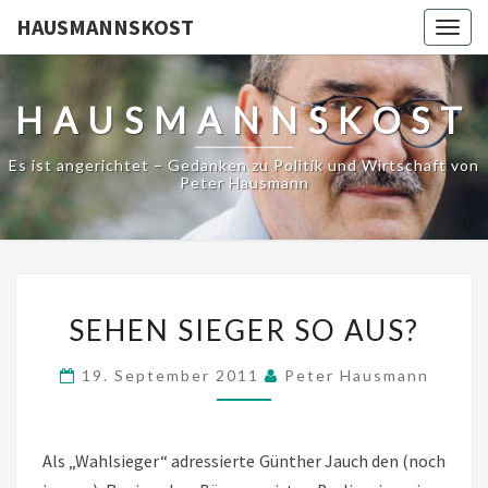
HAUSMANNSKOST
Togg
navig
HAUSMANNSKOST
Es ist angerichtet – Gedanken zu Politik und Wirtschaft von
Peter Hausmann
SEHEN
SEHEN SIEGER SO AUS?
SIEGER
SO
19. September 2011
Peter Hausmann
AUS?
Als „Wahlsieger“ adressierte Günther Jauch den (noch