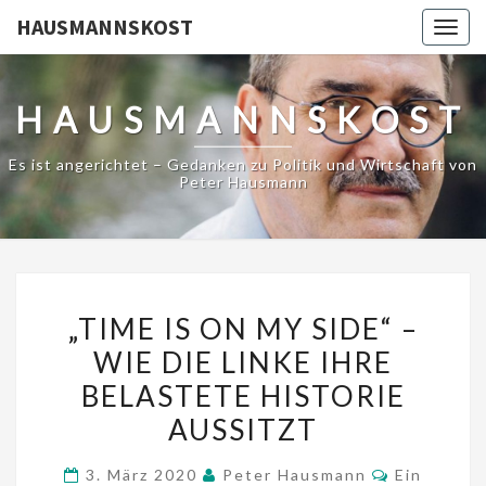
HAUSMANNSKOST
Togg
navig
HAUSMANNSKOST
Es ist angerichtet – Gedanken zu Politik und Wirtschaft von
Peter Hausmann
„TIME
„TIME IS ON MY SIDE“ –
IS
WIE DIE LINKE IHRE
ON
BELASTETE HISTORIE
MY
SIDE“
AUSSITZT
–
Kommenta
3. März 2020
Peter Hausmann
Ein
WIE