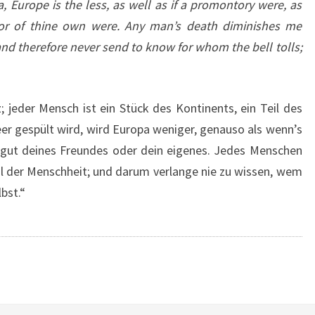
, Europe is the less, as well as if a promontory were, as
s or of thine own were. Any man’s death diminishes me
nd therefore never send to know for whom the bell tolls;
z; jeder Mensch ist ein Stück des Kontinents, ein Teil des
eer gespült wird, wird Europa weniger, genauso als wenn’s
dgut deines Freundes oder dein eigenes. Jedes Menschen
eil der Menschheit; und darum verlange nie zu wissen, wem
lbst.“