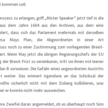
t kommen soll.
ozess zu erlangen, griff „Mister Speaker“ jetzt tief in die
ll aus dem Jahre 1604 aus den Archiven, aus dem eine
indert, dass sich das Parlament mehrmals mit derselben
resa Mays Plan, die Abgeordneten in einer Art
luss noch zu einer Zustimmung zum vorliegenden Brexit-
tert. Wenn May jetzt die übrigen Regierungschefs der EU
 der Brexit-Frist zu vereinbaren, tritt sie ihnen mit leeren
an B vorweisen. Die Gefahr eines ungeordneten Austritts
 weiter. Das erinnert irgendwie an das Schicksal der
ollte sicherlich nicht mit dem Eisberg kollidieren, was
ber er konnte nicht mehr ausweichen.
ihre Zweifel daran angemeldet, ob es überhaupt noch Sinn