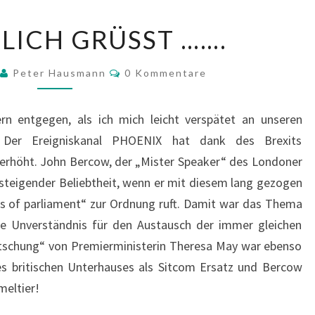
UND
LICH GRÜSST …….
TÄGLICH
GRÜSST …
Kommentare
Peter Hausmann
0 Kommentare
….
rn entgegen, als ich mich leicht verspätet an unseren
. Der Ereigniskanal PHOENIX hat dank des Brexits
 erhöht. John Bercow, der „Mister Speaker“ des Londoner
s steigender Beliebtheit, wenn er mit diesem lang gezogen
s of parliament“ zur Ordnung ruft. Damit war das Thema
e Unverständnis für den Austausch der immer gleichen
schung“ von Premierministerin Theresa May war ebenso
des britischen Unterhauses als Sitcom Ersatz und Bercow
meltier!