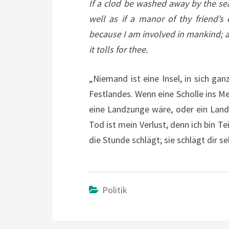
If a clod be washed away by the sea
well as if a manor of thy friend’
because I am involved in mankind; a
it tolls for thee.
„Niemand ist eine Insel, in sich gan
Festlandes. Wenn eine Scholle ins M
eine Landzunge wäre, oder ein Lan
Tod ist mein Verlust, denn ich bin T
die Stunde schlägt; sie schlägt dir se
Politik