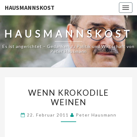
HAUSMANNSKOST
Togg
navig
HAUSMANNSKOST
Es ist angerichtet – Gedanken zu Politik und Wirtschaft von
Peter Hausmann
WENN
WENN KROKODILE
KROKODILE
WEINEN
WEINEN
22. Februar 2011
Peter Hausmann