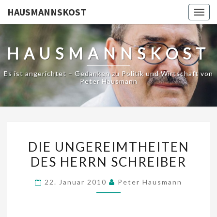
HAUSMANNSKOST
Togg
navig
HAUSMANNSKOST
Es ist angerichtet – Gedanken zu Politik und Wirtschaft von
Peter Hausmann
DIE
DIE UNGEREIMTHEITEN
UNGEREIMTHEITEN
DES HERRN SCHREIBER
DES
HERRN
22. Januar 2010
Peter Hausmann
SCHREIBER