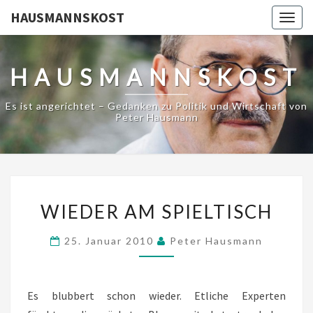
HAUSMANNSKOST
Togg
navig
HAUSMANNSKOST
Es ist angerichtet – Gedanken zu Politik und Wirtschaft von
Peter Hausmann
WIEDER
WIEDER AM SPIELTISCH
AM
SPIELTISCH
25. Januar 2010
Peter Hausmann
Es blubbert schon wieder. Etliche Experten