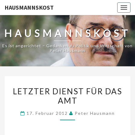
HAUSMANNSKOST
Togg
navig
HAUSMANNSKOST
Es ist angerichtet – Gedanken zu Politik und Wirtschaft von
Peter Hausmann
LETZTER
LETZTER DIENST FÜR DAS
DIENST
AMT
FÜR
DAS
17. Februar 2012
Peter Hausmann
AMT