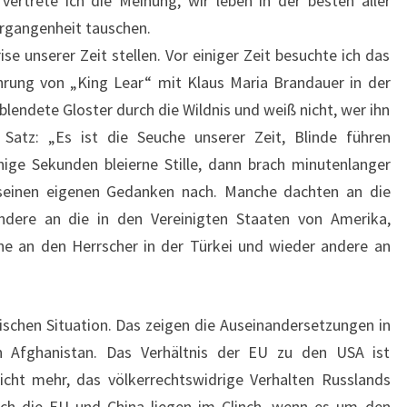
vertrete ich die Meinung, wir leben in der besten aller
ergangenheit tauschen.
e unserer Zeit stellen. Vor einiger Zeit besuchte ich das
hrung von „King Lear“ mit Klaus Maria Brandauer in der
eblendete Gloster durch die Wildnis und weiß nicht, wer ihn
 Satz: „Es ist die Seuche unserer Zeit, Blinde führen
nige Sekunden bleierne Stille, dann brach minutenlanger
 seinen eigenen Gedanken nach. Manche dachten an die
andere an die in den Vereinigten Staaten von Amerika,
he an den Herrscher in der Türkei und wieder andere an
itischen Situation. Das zeigen die Auseinandersetzungen in
in Afghanistan. Das Verhältnis der EU zu den USA ist
icht mehr, das völkerrechtswidrige Verhalten Russlands
ch die EU und China liegen im Clinch, wenn es um den