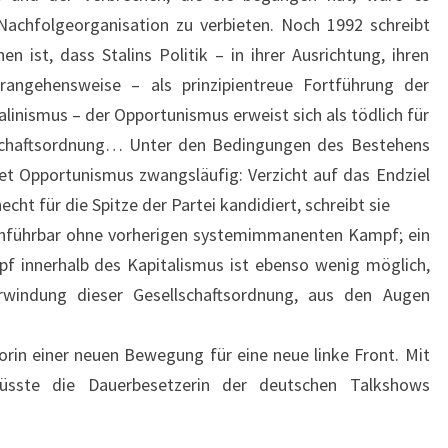
achfolgeorganisation zu verbieten. Noch 1992 schreibt
n ist, dass Stalins Politik – in ihrer Ausrichtung, ihren
rangehensweise – als prinzipientreue Fortführung der
alinismus – der Opportunismus erweist sich als tödlich für
lschaftsordnung… Unter den Bedingungen des Bestehens
et Opportunismus zwangsläufig: Verzicht auf das Endziel
ht für die Spitze der Partei kandidiert, schreibt sie
rchführbar ohne vorherigen systemimmanenten Kampf; ein
 innerhalb des Kapitalismus ist ebenso wenig möglich,
erwindung dieser Gesellschaftsordnung, aus den Augen
torin einer neuen Bewegung für eine neue linke Front. Mit
sste die Dauerbesetzerin der deutschen Talkshows