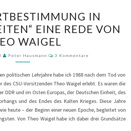
„STANDORTBESTIMMUNG
RTBESTIMMUNG IN
IN
EITEN“ EINE REDE VON
VOLATILEN
ZEITEN“
EO WAIGEL
EINE
REDE
Kommentare
18
Peter Hausmann
3 Kommentare
VON
THEO
en politischen Lehrjahre habe ich 1988 nach dem Tod von
WAIGEL
er des CSU-Vorsitzenden Theo Waigel erlebt. Es waren die
 der DDR und im Osten Europas, der Deutschen Einheit, des
Vorhangs und des Endes des Kalten Krieges. Diese Jahre
wie heute – der Beginn einer neuen Epoche, begleitet von
ngsten. Von Theo Waigel habe ich dabei drei Grundsätze