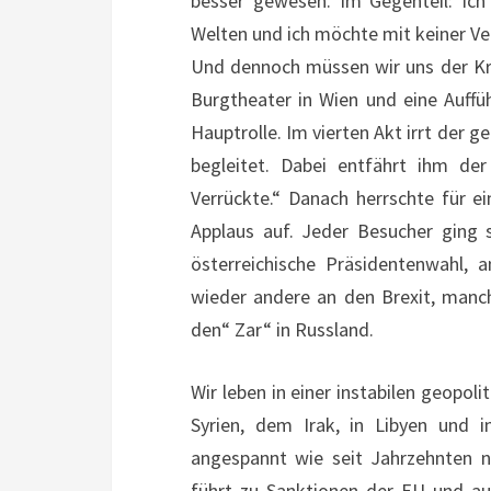
besser gewesen. Im Gegenteil: Ich 
Welten und ich möchte mit keiner V
Und dennoch müssen wir uns der Kris
Burgtheater in Wien und eine Auffü
Hauptrolle. Im vierten Akt irrt der g
begleitet. Dabei entfährt ihm der
Verrückte.“ Danach herrschte für ei
Applaus auf. Jeder Besucher ging
österreichische Präsidentenwahl, 
wieder andere an den Brexit, manc
den“ Zar“ in Russland.
Wir leben in einer instabilen geopol
Syrien, dem Irak, in Libyen und 
angespannt wie seit Jahrzehnten n
führt zu Sanktionen der EU und au