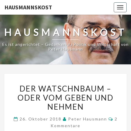
HAUSMANNSKOST
Togg
navig
HAUSMANNSKOST
Es ist angerichtet – Gedanken zu Politik und Wirtschaft von
Peter Hausmann
DER
DER WATSCHNBAUM –
WATSCHNBAUM
ODER VOM GEBEN UND
–
NEHMEN
ODER
VOM
Kommen
26. Oktober 2018
Peter Hausmann
2
GEBEN
Kommentare
UND